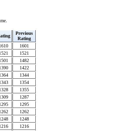
ame.
Previous
ating
Rating
1610
1601
1521
1521
1501
1482
1390
1422
1364
1344
1343
1354
1328
1355
1309
1287
1295
1295
1262
1262
1248
1248
1216
1216