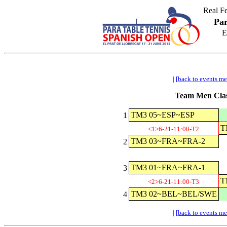
Real F
Par
E
|
[back to events m
Team Men Clas
TM3 05~ESP~ESP
1
T
<1>6-21-11:00-T2
TM3 03~FRA~FRA-2
2
TM3 01~FRA~FRA-1
3
T
<2>6-21-11:00-T3
TM3 02~BEL~BEL/SWE
4
|
[back to events m