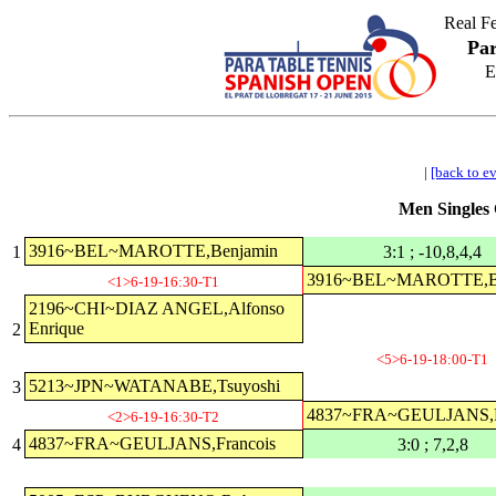
Real F
Par
E
|
[back to e
Men Singles 
3916~BEL~MAROTTE,Benjamin
1
3:1 ; -10,8,4,4
3916~BEL~MAROTTE,Be
<1>6-19-16:30-T1
2196~CHI~DIAZ ANGEL,Alfonso
Enrique
2
<5>6-19-18:00-T1
5213~JPN~WATANABE,Tsuyoshi
3
4837~FRA~GEULJANS,F
<2>6-19-16:30-T2
4837~FRA~GEULJANS,Francois
4
3:0 ; 7,2,8