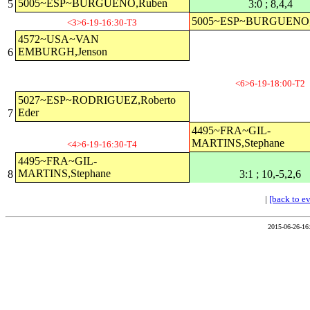
5005~ESP~BURGUENO,Ruben
5
3:0 ; 8,4,4
5005~ESP~BURGUENO,
<3>6-19-16:30-T3
4572~USA~VAN
EMBURGH,Jenson
6
<6>6-19-18:00-T2
5027~ESP~RODRIGUEZ,Roberto
Eder
7
4495~FRA~GIL-
MARTINS,Stephane
<4>6-19-16:30-T4
4495~FRA~GIL-
MARTINS,Stephane
8
3:1 ; 10,-5,2,6
|
[back to e
2015-06-26-16