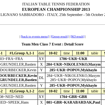
ITALIAN TABLE TENNIS FEDERATION
EUROPEAN CHAMPIONSHIP 2013
LIGNANO SABBIADORO - ITALY, 25th September - 5th October 
|
[back to events menu]
|
[Group result]
|
[KO result]
|
Team Men Class 7 Event : Detail Score
-1
#1,Group A,1-1
date
10-02
time
11:00
table
703~FRA~FRA
XY
1706~UKR~UKR
GRUNDELER,Bastien
X
284~UKR~NIKOLENKO,Maxym
~DOURBECKER,Kevin
Y
285~UKR~POPOV,Mykhaylo
~DOURBECKER,Kevin
284~UKR~NIKOLENKO,Maxym
DL
GRUNDELER,Bastien
285~UKR~POPOV,Mykhaylo
GRUNDELER,Bastien
Y
285~UKR~POPOV,Mykhaylo
-2
#2,Group A,1-2
date
10-02
time
11:00
table
1
708~NED~NED
XY
1704~GBR~GBR
NED~SPEEK,Hans
X
081~GBR~KARABARDAK,Paul