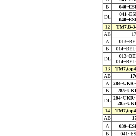
B
040~ES
041~ES
DL
040~ES
12
TM7,B-3
AB
1
A
013~BE
B
014~BEL
013~BE
DL
014~BEL
13
TM7,top4
AB
1
A
284~UKR
B
285~UK
284~UKR
DL
285~UK
14
TM7,top4
AB
1
A
039~ES
B
041~E