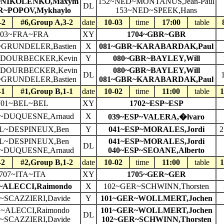
~NIKOLENKO,Maxym
152~NED~MONTANUS,Jean-Paul
DL
R~POPOV,Mykhaylo
153~NED~SPEEK,Hans
-2
#6,Group A,3-2
date
10-03
time
17:00
table
703~FRA~FRA
XY
1704~GBR~GBR
GRUNDELER,Bastien
X
081~GBR~KARABARDAK,Paul
~DOURBECKER,Kevin
Y
080~GBR~BAYLEY,Will
~DOURBECKER,Kevin
080~GBR~BAYLEY,Will
DL
1
GRUNDELER,Bastien
081~GBR~KARABARDAK,Paul
-1
#1,Group B,1-1
date
10-02
time
11:00
table
1
701~BEL~BEL
XY
1702~ESP~ESP
~DUQUESNE,Arnaud
X
039~ESP~VALERA,�lvaro
L~DESPINEUX,Ben
Y
041~ESP~MORALES,Jordi
2
L~DESPINEUX,Ben
041~ESP~MORALES,Jordi
DL
~DUQUESNE,Arnaud
040~ESP~SEOANE,Alberto
-2
#2,Group B,1-2
date
10-02
time
11:00
table
1
707~ITA~ITA
XY
1705~GER~GER
~ALECCI,Raimondo
X
102~GER~SCHWINN,Thorsten
~SCAZZIERI,Davide
Y
101~GER~WOLLMERT,Jochen
A~ALECCI,Raimondo
101~GER~WOLLMERT,Jochen
DL
~SCAZZIERI,Davide
102~GER~SCHWINN,Thorsten