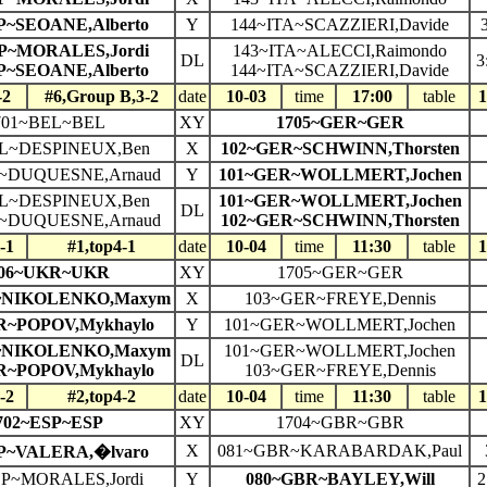
P~SEOANE,Alberto
Y
144~ITA~SCAZZIERI,Davide
3
P~MORALES,Jordi
143~ITA~ALECCI,Raimondo
DL
3
P~SEOANE,Alberto
144~ITA~SCAZZIERI,Davide
-2
#6,Group B,3-2
date
10-03
time
17:00
table
1
701~BEL~BEL
XY
1705~GER~GER
L~DESPINEUX,Ben
X
102~GER~SCHWINN,Thorsten
~DUQUESNE,Arnaud
Y
101~GER~WOLLMERT,Jochen
L~DESPINEUX,Ben
101~GER~WOLLMERT,Jochen
DL
~DUQUESNE,Arnaud
102~GER~SCHWINN,Thorsten
-1
#1,top4-1
date
10-04
time
11:30
table
1
706~UKR~UKR
XY
1705~GER~GER
~NIKOLENKO,Maxym
X
103~GER~FREYE,Dennis
R~POPOV,Mykhaylo
Y
101~GER~WOLLMERT,Jochen
~NIKOLENKO,Maxym
101~GER~WOLLMERT,Jochen
DL
R~POPOV,Mykhaylo
103~GER~FREYE,Dennis
-2
#2,top4-2
date
10-04
time
11:30
table
1
702~ESP~ESP
XY
1704~GBR~GBR
X
081~GBR~KARABARDAK,Paul
P~VALERA,�lvaro
SP~MORALES,Jordi
Y
080~GBR~BAYLEY,Will
2