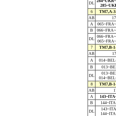
284~UKR
DL
285~UK
6
TM7,A-3
AB
1
A
065~FRA~
B
066~FRA
066~FRA
DL
065~FRA~
7
TM7,B-1
AB
1
A
014~BEL
B
013~BE
013~BE
DL
014~BEL
8
TM7,B-1
AB
1
A
143~ITA
B
144~ITA
143~IT
DL
144~ITA