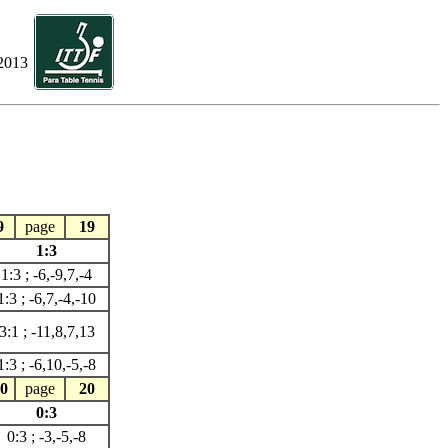
2013
9
page
19
1:3
1:3 ; -6,-9,7,-4
1:3 ; -6,7,-4,-10
3:1 ; -11,8,7,13
1:3 ; -6,10,-5,-8
0
page
20
0:3
0:3 ; -3,-5,-8